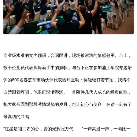
专业级水准的女声领唱，合唱跟进，现场被浓浓的情感包围。台上，
数十位党员代表挥舞着手中的旗帜，与台下正在参加浦江学院专题培
训的800名春芝堂市场伙伴代表热烈互动：你轻轻打着节拍，我情不
自禁跟着哼唱，他眼眶渐渐湿润。一首陪伴几代人成长的经典红歌，
把大家带回到那段激情燃烧的岁月，也让初心与使命，在这一刻有了
最真切的共鸣。
“红星是咱工农的心，党的光辉照万代……”一声高过一声，一句比一