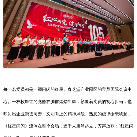
每一名党员都是一颗闪闪的红星。春芝堂产业园区的宝鼎国际会议中
心。一枚枚鲜红的党徽在胸前熠熠生辉，彰显着党员的初心担当，也
映衬出企业崇德向善、文明向上的精神风貌。熟悉的旋律缓缓响起，
《红星闪闪》流淌在整个会场，近千人肃然起立，齐声放歌：“红星闪