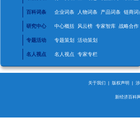
百科词条
企业词条
人物词条
产品词条
链商词
研究中心
中心概括
风云榜
专家智库
战略合作
专题活动
专题策划
活动策划
名人视点
名人视点
专家专栏
关于我们
|
版权声明
|
涉
新经济百科网 d