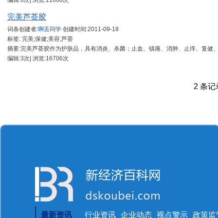
编辑:0次| 浏览:11008次
完美芦荟胶
词条创建者:
啊丢同学
创建时间:
2011-09-18
标签: 完美;保健;美容;芦荟
摘要:完美芦荟胶作为护肤品，具有消炎、杀菌；止血、镇痛、消肿、止痒、复健
编辑:3次| 浏览:16706次
2 条记录
最新资讯
行业资讯
企业动态
视点警示
政策监