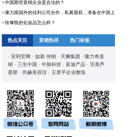
中国那些直销企业是合法的？
康力跟国外的佳利公司合作，私募股权，准备在中国上
玫琳凯的化妆品怎么样？
热点关注
直销热词
热门标签
·
安利官网
·
如新 传销
·
天狮集团
·
隆力奇直
销
·
三生中国
·
中脉科技
·
富迪产品
·
完美芦
荟胶
·
尚赫美容仪
·
王君平企业教练