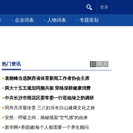
登录
作
企业词条
人物词条
专题策划
热门资讯
日
周
月
袁晓峰当选陕西省体育新闻工作者协会主席
两大十五五规划同频共振 荣格深耕健康消费
中共长沙市雨花区委常委一行莅临绿之韵调研
同舟共济最珍贵 三八妇乐长白山健康文化之旅
安然：呼吸之间，揭秘墙面“空气感”的由来
新华网×养固健|每个人都需要一个养生顾问