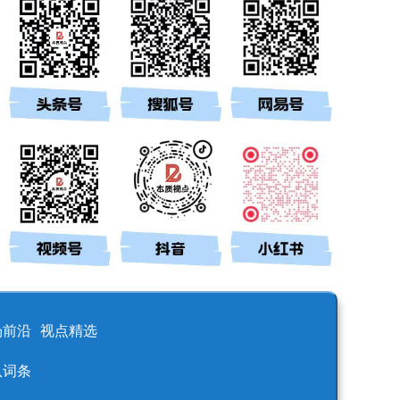
场前沿
视点精选
队词条