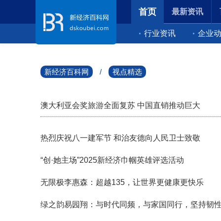
首页
最新资讯
行业资讯
企业
新经济百科网
/
视点精选
澳大利亚会奖旅游全面复苏 中国直销推动巨大
热烈庆祝八一建军节 和治友德向人民卫士致敬
“创·她主场”2025新经济巾帼英雄评选活动
无限极李惠森：超越135，让世界更健康更快乐
绿之韵易园翔：与时代同频，与家国同行，坚持韧