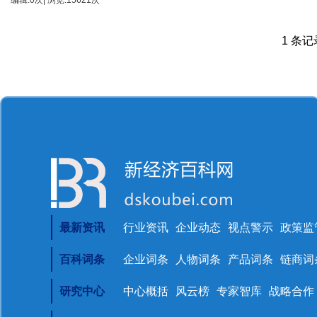
编辑:0次| 浏览:15621次
1 条记录
最新资讯
行业资讯
企业动态
视点警示
政策监
百科词条
企业词条
人物词条
产品词条
链商词
研究中心
中心概括
风云榜
专家智库
战略合作