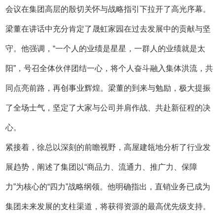
会议在集团高层的殷切关怀与战略指引下拉开了高光序幕。
梁董在讲话中充分肯定了晟虹家园在过去发展中的贡献与坚
守。他强调，“一个人的业绩是星星，一群人的业绩就是太
阳”，号召全体伙伴团结一心，将个人奋斗融入集体洪流，共
同点亮前路，再创事业辉煌。梁董的到来与勉励，极大提振
了全场士气，坚定了大家与公司并肩作战、共赴新征程的决
心。
紧接着，徐总以深刻的前瞻视野，高屋建瓴地分析了行业发
展趋势，阐述了集团以“商品力、流通力、推广力、保障
力”为核心的“四力”战略纲领。他明确指出，直销业务已成为
集团未来发展的支柱渠道，将获得资源的最高优先级支持。