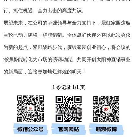
行、抓住机遇、全力出击的高度共识。
展望未来，在公司的坚强领导与全力支持下，晟虹家园这艘
巨轮已动力满格，旌旗猎猎。全体晟虹伙伴必将以此次会议
为新的起点，紧跟战略步伐，赓续家园创业初心，将会议的
澎湃势能转化为市场的磅礴动能。共同开创太阳神直销事业
的新局面，迎接更加灿烂辉煌的明天！
1 条记录 1/1 页