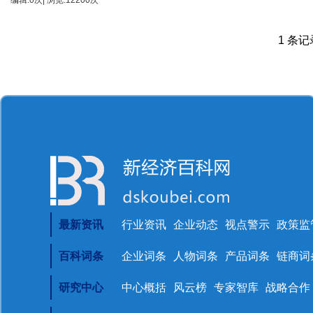
编辑:0次| 浏览:12200次
1 条记录
最新资讯
行业资讯
企业动态
视点警示
政策监
百科词条
企业词条
人物词条
产品词条
链商词
研究中心
中心概括
风云榜
专家智库
战略合作