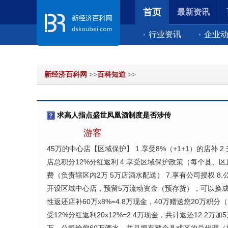
首页
最新资讯
行业资讯
企业
新经济百科网
>>
百科知道
>>
求高人指点盛世凤凰酒制度是否涉传
提问者：
游客
| 浏览次数：41000次 — 2023-02
45万的中心店【区域保护】 1.享受8%（+1+1）的店补 
店总积分12%分红返利 4.享受区域保护政策（每个县、区原
费（负责辖区内2万 5万店酒水配送） 7.享有公司授权 
开设区域中心店，预留5万流动资金（预存货），可以换成
性返还店补60万x8%=4.8万现金，40万赠送您20万积分
受12%分红返利20x12%=2.4万现金，共计返还12.2万加