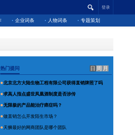
登录
作
企业词条
人物词条
专题策划
日
周
月
热门提问
北京北方大陆生物工程有限公司获得直销牌照了吗
求高人指点盛世凤凰酒制度是否涉传
无限极的产品能治疗癌症吗？
做直销怎么开发陌生市场？
天狮最好的网商团队是哪个团队