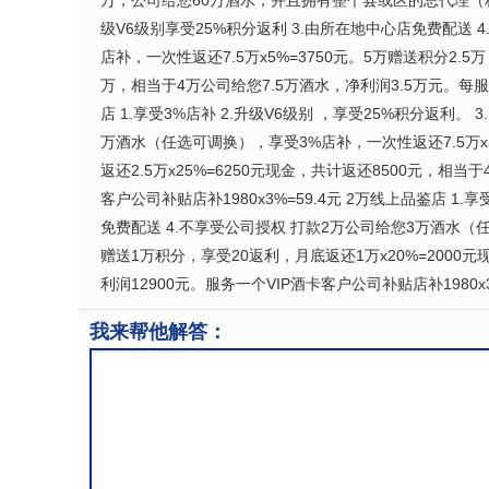
万，公司给您60万酒水，并且拥有整个县或区的总代理（相当
级V6级别享受25%积分返利 3.由所在地中心店免费配送 
店补，一次性返还7.5万x5%=3750元。5万赠送积分2.5
万，相当于4万公司给您7.5万酒水，净利润3.5万元。每服务
店 1.享受3%店补 2.升级V6级别 ，享受25%积分返利。
万酒水（任选可调换），享受3%店补，一次性返还7.5万x3
返还2.5万x25%=6250元现金，共计返还8500元，相当于
客户公司补贴店补1980x3%=59.4元 2万线上品鉴店 1.
免费配送 4.不享受公司授权 打款2万公司给您3万酒水（任
赠送1万积分，享受20返利，月底返还1万x20%=2000元
利润12900元。服务一个VIP酒卡客户公司补贴店补1980x3
我来帮他解答：