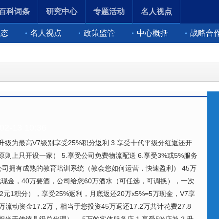
百科词条
研究中心
专题活动
名人视点
动态
名人视点
政策监管
中心概括
战略合
-13 10:36
2.升级为最高V7级别享受25%积分返利 3.享受十代平级分红返还开
则上只开设一家） 5.享受公司免费物流配送 6.享受3%或5%服务
8.公司拥有成熟的教育培训系统（教会您如何运营，快速盈利） 45万
现金，40万要酒，公司给您60万酒水（可任选，可调换），一次
（2元1积分），享受25%返利，月底返还20万x5%=5万现金，V7享
5万流动资金17.2万，相当于您投资45万返还17.2万共计花费27.8