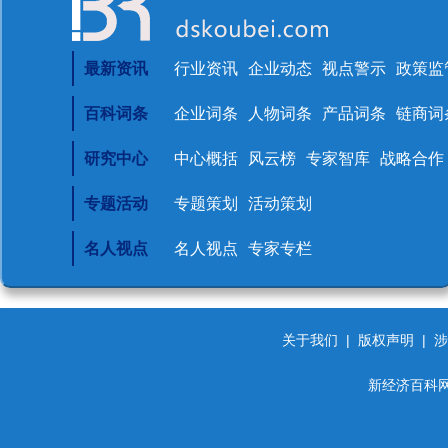
最新资讯
行业资讯
企业动态
视点警示
政策监
百科词条
企业词条
人物词条
产品词条
链商词
研究中心
中心概括
风云榜
专家智库
战略合作
专题活动
专题策划
活动策划
名人视点
名人视点
专家专栏
关于我们
|
版权声明
|
涉
新经济百科网 d