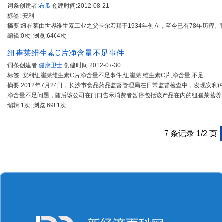
词条创建者:
布瓜
创建时间:
2012-08-21
标签: 安利
摘要:纽崔莱由世界维生素工业之父卡尔宏邦于1934年创立，至今已有78年历程。官方网站：www
编辑:0次| 浏览:6464次
纽崔莱维生素C片净含量不足事件
词条创建者:
健康卫士
创建时间:
2012-07-30
标签: 安利纽崔莱维生素C片净含量不足事件;纽崔莱;维生素C片;净含量;不足
摘要:2012年7月24日，长沙市食品药品监督管理局在日常监督检查中，发现安利
净含量不足问题，随后该公司在门口告示消费者暂停包括该产品在内的纽崔莱营养
编辑:1次| 浏览:6981次
7 条记录 1/2 页