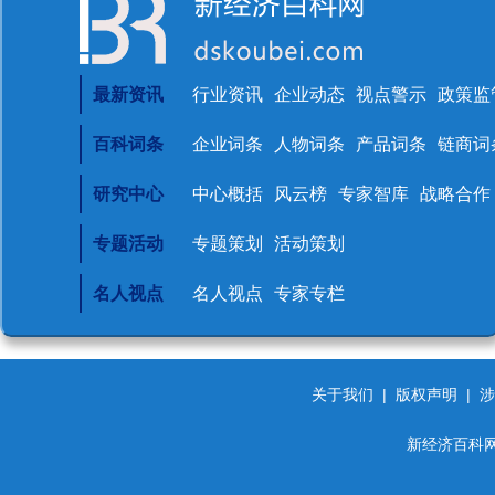
最新资讯
行业资讯
企业动态
视点警示
政策监
百科词条
企业词条
人物词条
产品词条
链商词
研究中心
中心概括
风云榜
专家智库
战略合作
专题活动
专题策划
活动策划
名人视点
名人视点
专家专栏
关于我们
|
版权声明
|
涉
新经济百科网 d