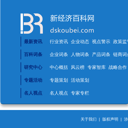
最新资讯
行业资讯
企业动态
视点警示
政策监
百科词条
企业词条
人物词条
产品词条
链商词
研究中心
中心概括
风云榜
专家智库
战略合作
专题活动
专题策划
活动策划
名人视点
名人视点
专家专栏
关于我们
|
版权声明
|
涉