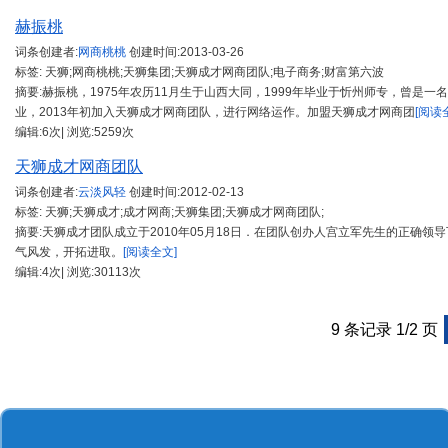
赫振桃
词条创建者:
网商桃桃
创建时间:
2013-03-26
标签: 天狮;网商桃桃;天狮集团;天狮成才网商团队;电子商务;财富第六波
摘要:赫振桃，1975年农历11月生于山西大同，1999年毕业于忻州师专，曾是
业，2013年初加入天狮成才网商团队，进行网络运作。加盟天狮成才网商团
[阅读
编辑:6次| 浏览:5259次
天狮成才网商团队
词条创建者:
云淡风轻
创建时间:
2012-02-13
标签: 天狮;天狮成才;成才网商;天狮集团;天狮成才网商团队;
摘要:天狮成才团队成立于2010年05月18日．在团队创办人宫立军先生的正确
气风发，开拓进取。
[阅读全文]
编辑:4次| 浏览:30113次
9 条记录 1/2 页