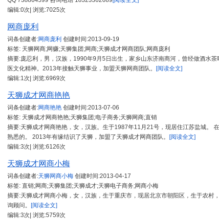
QQ 738864599 咨询电话 18323362689
[阅读全文]
编辑:0次| 浏览:7025次
网商庞利
词条创建者:
网商庞利
创建时间:
2013-09-19
标签: 天狮网商;网赚;天狮集团;网商;天狮成才网商团队;网商庞利
摘要:庞忍利，男，汉族，1990年9月5日出生，家乡山东济南商河，曾经做酒水
医文化精神。2013年接触天狮事业，加盟天狮网商团队。
[阅读全文]
编辑:1次| 浏览:6969次
天狮成才网商艳艳
词条创建者:
网商艳艳
创建时间:
2013-07-06
标签: 天狮成才网商艳艳;天狮集团;电子商务;天狮网商;直销
摘要:天狮成才网商艳艳，女，汉族。生于1987年11月21号，现居住江苏盐城。
熟悉的。 2013年有缘结识了天狮，加盟了天狮成才网商团队。
[阅读全文]
编辑:3次| 浏览:6126次
天狮成才网商小梅
词条创建者:
天狮网商小梅
创建时间:
2013-04-17
标签: 直销;网商;天狮集团;天狮成才;天狮电子商务;网商小梅
摘要:天狮成才网商小梅，女，汉族，生于重庆市，现居北京市朝阳区，生于农村
询顾问。
[阅读全文]
编辑:3次| 浏览:5759次