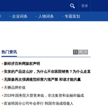
登录
作
企业词条
人物词条
专题策划
热门资讯
日
周
月
新经济百科网版权声明
安发的产品这么好，为什么不在医院销售？为什么走直
无限极再次强调规范经营六项严禁 和谐才能共赢
天狮品牌价值
2018年国务院大督查来临，非法集资和金融诈骗成
富迪韩国分公司年会举行 韩国市场成绩傲人