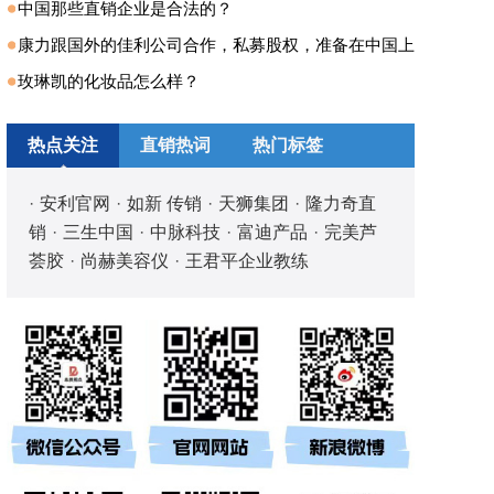
中国那些直销企业是合法的？
康力跟国外的佳利公司合作，私募股权，准备在中国上
玫琳凯的化妆品怎么样？
热点关注
直销热词
热门标签
·
安利官网
·
如新 传销
·
天狮集团
·
隆力奇直
销
·
三生中国
·
中脉科技
·
富迪产品
·
完美芦
荟胶
·
尚赫美容仪
·
王君平企业教练