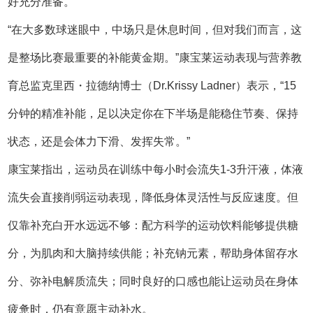
好充分准备。
“在大多数球迷眼中，中场只是休息时间，但对我们而言，这
是整场比赛最重要的补能黄金期。”康宝莱运动表现与营养教
育总监克里西・拉德纳博士（Dr.Krissy Ladner）表示，“15
分钟的精准补能，足以决定你在下半场是能稳住节奏、保持
状态，还是会体力下滑、发挥失常。”
康宝莱指出，运动员在训练中每小时会流失1-3升汗液，体液
流失会直接削弱运动表现，降低身体灵活性与反应速度。但
仅靠补充白开水远远不够：配方科学的运动饮料能够提供糖
分，为肌肉和大脑持续供能；补充钠元素，帮助身体留存水
分、弥补电解质流失；同时良好的口感也能让运动员在身体
疲惫时，仍有意愿主动补水。