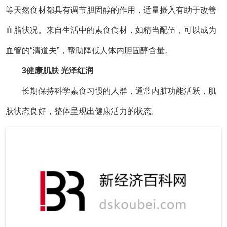
多种莓果对皮肤和健康具有显著益处。蓝莓因其卓越的
美容功效在欧洲被誉为“可食用的护肤品”；草莓既能滋养肌
肤又能促进肠道健康；黑莓则有助于调节血压血脂并改善睡
眠质量；红树莓含有珍贵的抗衰老物质鞣花酸；蔓越莓具有
抗菌美容的双重功效。
4
调节免疫 健康活力
经研究发现，素食更有免疫优势，例如男性素食者的白
血球对抗肿瘤细胞的力量，比男性肉食者强两倍，也就是
说，素食者只要肉食者一半的白血球，就有相同的免疫功
能。