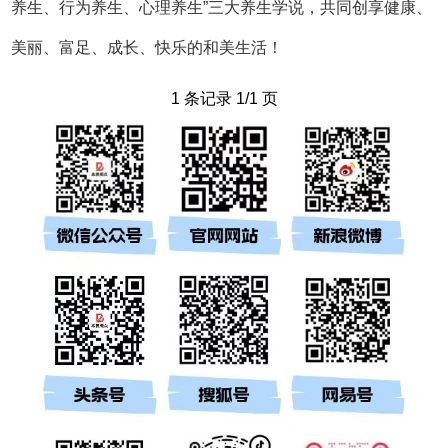
网友评论
全部评论(0)
相关新闻
更多
·和治友德|立秋养生指南：三大养生健康入秋
·和治友德|大暑养生指南：湿热交蒸 三宜三防
·和治友德 | 曼德拉国际日：生命不止活着
·和治友德：请收下2026年三伏天养生指南
·和治友德 | 世界人口日：践行三大养生