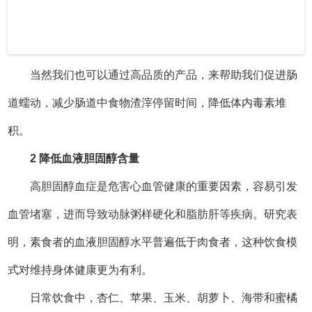
高胆固醇血症是危害心血管健康的重要因素，容易引发
血管堵塞，进而导致动脉粥样硬化和脂肪肝等疾病。研究表
明，素食者的血液胆固醇水平普遍低于肉食者，这种饮食模
式对维持身体健康更为有利。
日常饮食中，杏仁、苹果、玉米、胡萝卜、海带和蜜橘
等天然食材都具有调节胆固醇的作用，适量摄入有助于改善
血脂状况。来自生活中的素食食材，如精当配伍，可以成为
血管的“清道夫”，帮助降低人体内胆固醇含量。
3
健康肌肤 光泽红润
长期保持科学素食习惯的人群，通常内脏功能活跃，肌
肤状态良好，整体呈现出健康活力的状态。