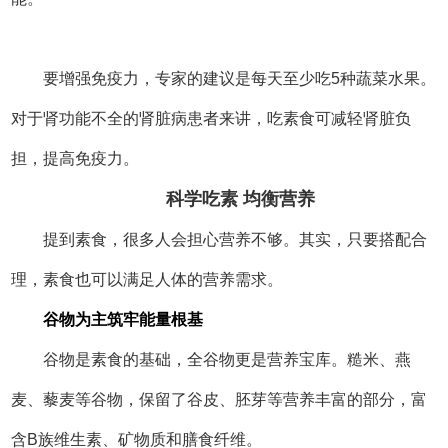
早上煮一碗杂粮粥，或者用全麦面包搭配豆浆，能为身
体提供持续稳定的能量，让你一整天都精神饱满。
大豆制品
补充优质蛋白
大豆素有“植物肉”的美誉，其蛋白质含量丰富，且氨基
酸组成与人体需求接近，属于优质蛋白。豆腐、豆浆、豆皮
等大豆制品，是素食者获取蛋白质的重要来源。
一块煎至金黄的豆腐，搭配上鲜美的菌菇汤，既能品尝
到嫩滑的口感，又能轻松补充蛋白质。
菌藻搭配
丰富营养维度
香菇、木耳、海带等菌藻类食物，富含多种矿物质和多