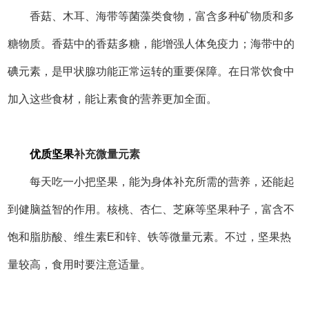
补充以下营养元素，可以选择相应的健康食材哟~~
维生素A：红萝卜、番薯、南瓜、芒果等。
维生素B12：蛋、奶、酵母、绿叶菜等。
维生素C：辣椒、番茄、草莓、橙等。
维生素E：花生、麦胚、果仁等。
钙：豆奶、豆腐、西芹、芥兰、芝麻等。
铁：南瓜籽、杏仁、腰果、梅脯、核桃等。
锌：巴西坚果、全麦谷物、燕麦等。
弘扬养生文化，造福人类健康。全民健康素养提质升
级，实现全民健康是我们共同的目标，让我们一起践行“饮食
养生、行为养生、心理养生”三大养生学说，共同创享健康、