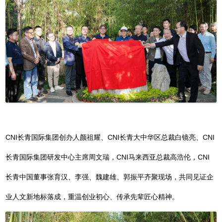
CNI长青国际集团创办人颜祖耀、CNI长青大中华区总裁白镜亮、CNI
长青国际集团研发中心主席周文瑞，CNI马来西亚总裁高浩伦，CNI
长青中国董事张育汉、李强、魏建雄、郭振平齐聚现场，共同见证企
业人文新地标落成，重温创业初心、传承先辈匠心精神。