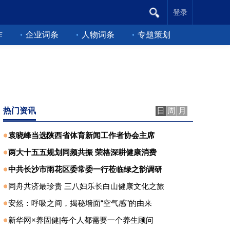
登录
作
企业词条
人物词条
专题策划
热门资讯
日
周
月
袁晓峰当选陕西省体育新闻工作者协会主席
两大十五五规划同频共振 荣格深耕健康消费
中共长沙市雨花区委常委一行莅临绿之韵调研
同舟共济最珍贵 三八妇乐长白山健康文化之旅
安然：呼吸之间，揭秘墙面“空气感”的由来
新华网×养固健|每个人都需要一个养生顾问