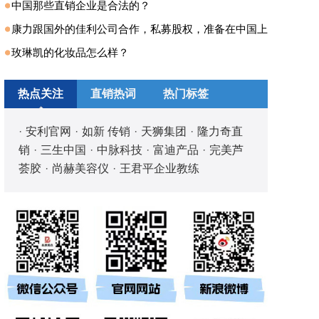
中国那些直销企业是合法的？
康力跟国外的佳利公司合作，私募股权，准备在中国上
玫琳凯的化妆品怎么样？
热点关注
直销热词
热门标签
·
安利官网
·
如新 传销
·
天狮集团
·
隆力奇直
销
·
三生中国
·
中脉科技
·
富迪产品
·
完美芦
荟胶
·
尚赫美容仪
·
王君平企业教练