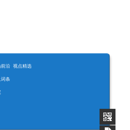
场前沿
视点精选
队词条
院