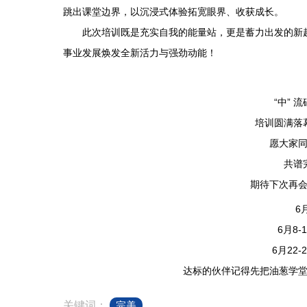
跳出课堂边界，以沉浸式体验拓宽眼界、收获成长。
此次培训既是充实自我的能量站，更是蓄力出发的新起
事业发展焕发全新活力与强劲动能！
“中” 
培训圆满落
愿大家
共谱
期待下次再
6
6月8-
6月22-
达标的伙伴记得先把油葱学
关键词：
完美