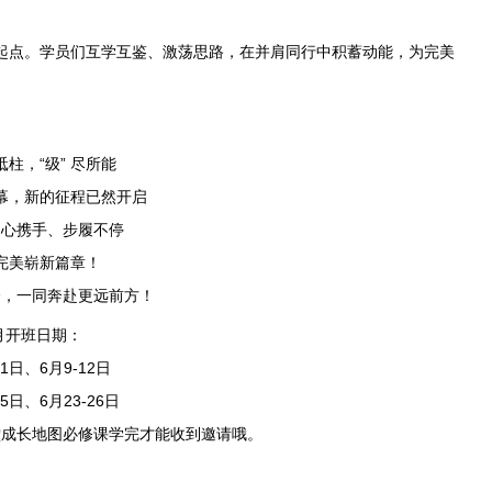
点。学员们互学互鉴、激荡思路，在并肩同行中积蓄动能，为完美
流砥柱，“级” 尽所能
幕，新的征程已然开启
同心携手、步履不停
完美崭新篇章！
会，一同奔赴更远前方！
月开班日期：
11日、6月9-12日
25日、6月23-26日
堂成长地图必修课学完才能收到邀请哦。