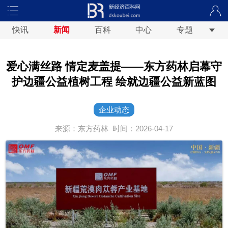
快讯
新闻
百科
中心
专题
爱心满丝路 情定麦盖提——东方药林启幕守
护边疆公益植树工程 绘就边疆公益新蓝图
企业动态
来源：东方药林
时间：2026-04-17