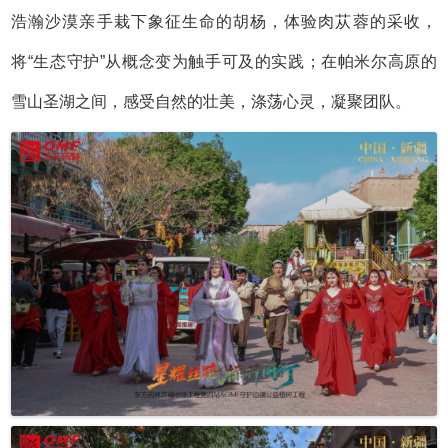
浩瀚沙漠亲手栽下象征生命的胡杨，体验肉苁蓉的采收，
将“生态守护”从概念变为触手可及的实践；在帕米尔高原的
雪山圣湖之间，感受自然的壮美，涤荡心灵，凝聚团队。