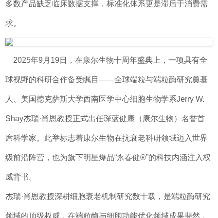
多数产品缺乏临床数据支撑，标准化体系更是滞后于消费需
求。
2025年9月19日，在康尔生物十周年盛典上，一项具有全
球视野的科研合作备受瞩目——全球端粒与端粒酶研究奠基
人、美国德克萨斯大学西南医学中心细胞生物学系Jerry W.
Shay杰瑞·肖恩教授正式出任琛蓝健康（康尔生物）名誉首
席科学家。此举标志着康尔生物在抗衰老科研领域迈入世界
级前沿阵营，也为旗下明星爆品“永春健®”的科技内涵注入权
威背书。
杰瑞·肖恩教授深耕细胞衰老机制研究数十载，是端粒酶研究
领域的顶级权威，在端粒酶与细胞功能优化领域成果斐然，