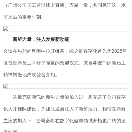
（广州公司员工通过线上直播）齐聚一堂，共同见证这一承
前启后的重要时刻。
新鲜力量，注入发展新动能
会议在热烈的氛围中拉开帷幕，绿之韵数字化首先为2025年
度首批新员工举行了隆重的欢迎仪式。来自各部门的新员工
精神抖擞地依次登台亮相。
这批充满朝气的新生力量的加入进一步完善了公司数字
化人才梯队建设，为团队发展注入了新鲜活力。相信在新鲜
血液的加入下，公司必将在数字化健康领域开拓更广阔的发