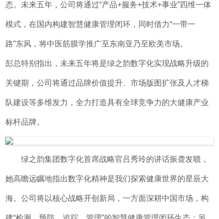
态。未来五年，公司将通过“产品+服务+技术+事业”四维一体
模式，在国内构建智慧健康管理闭环，同时借力“一带一
路”东风，将中医筋膜学推广至东南亚乃至欧美市场。
彭总特别指出，未来五年将是绿之韵数字化实现战略升级的
关键期，公司将通过品牌价值提升、市场版图扩张及人才梯
队建设等多维发力，全力打造具有全球竞争力的大健康产业
标杆品牌。
绿之韵集团数字化首席战略官吕秀玲的讲话振聋发聩，
她高瞻远瞩地指出数字化精神是我们探索健康世界的星辰大
海。公司将以核心战略开创新局，一方面深耕中国市场，构
建“检测、预防、追踪、管理”的智慧健康管理闭环生态；另