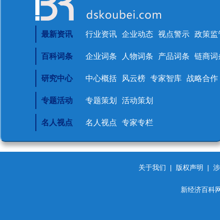
最新资讯
行业资讯
企业动态
视点警示
政策监
百科词条
企业词条
人物词条
产品词条
链商词
研究中心
中心概括
风云榜
专家智库
战略合作
专题活动
专题策划
活动策划
名人视点
名人视点
专家专栏
关于我们
|
版权声明
|
涉
新经济百科网 d