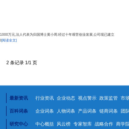
金1000万元,法人代表为归国博士黄小周.经过十年艰苦创业发展,公司现已建立
0
[阅读全文]
2 条记录 1/1 页
最新资讯
行业资讯
企业动态
视点警示
政策监管
市
百科词条
企业词条
人物词条
产品词条
链商词条
团
研究中心
中心概括
风云榜
专家智库
战略合作
商学