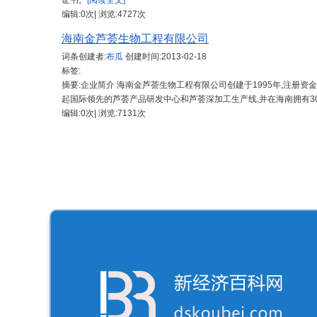
证书。
[阅读全文]
编辑:0次| 浏览:4727次
海南金芦荟生物工程有限公司
词条创建者:
布瓜
创建时间:
2013-02-18
标签:
摘要:企业简介 海南金芦荟生物工程有限公司创建于1995年,注册资
起国际领先的芦荟产品研发中心和芦荟深加工生产线,并在海南拥有3
编辑:0次| 浏览:7131次