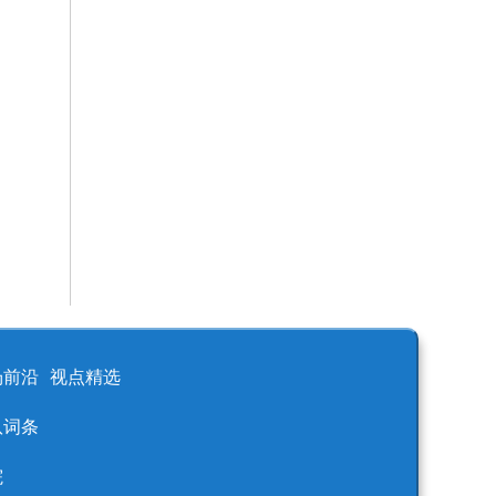
场前沿
视点精选
队词条
院