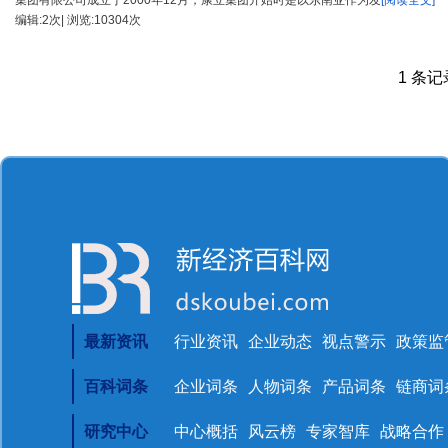
集团有限公司成立于2000年12月，康立集团开始时是以东南亚作为发
[阅读全文]
编辑:2次| 浏览:10304次
1 条记录
最新资讯
行业资讯
企业动态
视点警示
政策监
百科词条
企业词条
人物词条
产品词条
链商词
研究中心
中心概括
风云榜
专家智库
战略合作