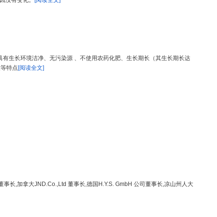
因没有变化。
[阅读全文]
，具有生长环境洁净、无污染源 、不使用农药化肥、生长期长（其生长期长达
大等特点
[阅读全文]
大JND.Co.,Ltd 董事长,德国H.Y.S. GmbH 公司董事长,凉山州人大