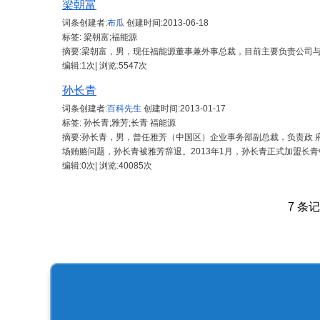
梁朝富
词条创建者:
布瓜
创建时间:
2013-06-18
标签: 梁朝富;福能源
摘要:梁朝富，男，现任福能源董事兼外事总裁，目前主要负责公司
编辑:1次| 浏览:5547次
孙长青
词条创建者:
百科先生
创建时间:
2013-01-17
标签: 孙长青;雅芳;长青 福能源
摘要:孙长青，男，曾任雅芳（中国区）企业事务部副总裁，负责政 
场贿赂问题，孙长青被雅芳辞退。2013年1月，孙长青正式加盟长
编辑:0次| 浏览:40085次
7 条记