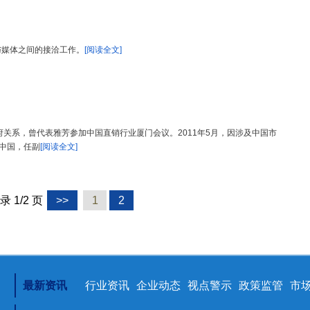
与媒体之间的接洽工作。
[阅读全文]
府关系，曾代表雅芳参加中国直销行业厦门会议。2011年5月，因涉及中国市
青中国，任副
[阅读全文]
录 1/2 页
>>
1
2
最新资讯
行业资讯
企业动态
视点警示
政策监管
市