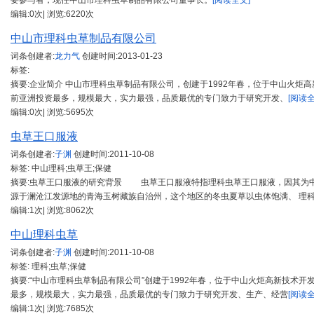
要参与者，现任中山市理科虫草制品有限公司董事长。
[阅读全文]
编辑:0次| 浏览:6220次
中山市理科虫草制品有限公司
词条创建者:
龙力气
创建时间:
2013-01-23
标签:
摘要:企业简介 中山市理科虫草制品有限公司，创建于1992年春，位于中山火炬高
前亚洲投资最多，规模最大，实力最强，品质最优的专门致力于研究开发、
[阅读全
编辑:0次| 浏览:5695次
虫草王口服液
词条创建者:
子渊
创建时间:
2011-10-08
标签: 中山理科;虫草王;保健
摘要:虫草王口服液的研究背景 虫草王口服液特指理科虫草王口服液，因其为
源于澜沧江发源地的青海玉树藏族自治州，这个地区的冬虫夏草以虫体饱满、 理
编辑:1次| 浏览:8062次
中山理科虫草
词条创建者:
子渊
创建时间:
2011-10-08
标签: 理科;虫草;保健
摘要:“中山市理科虫草制品有限公司”创建于1992年春，位于中山火炬高新技术开发
最多，规模最大，实力最强，品质最优的专门致力于研究开发、生产、经营
[阅读全
编辑:1次| 浏览:7685次