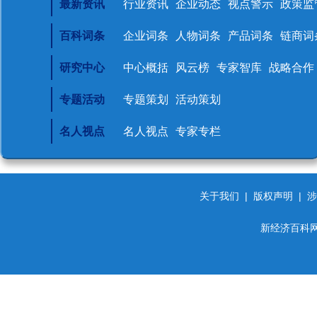
最新资讯
行业资讯
企业动态
视点警示
政策监
百科词条
企业词条
人物词条
产品词条
链商词
研究中心
中心概括
风云榜
专家智库
战略合作
专题活动
专题策划
活动策划
名人视点
名人视点
专家专栏
关于我们
|
版权声明
|
涉
新经济百科网 d