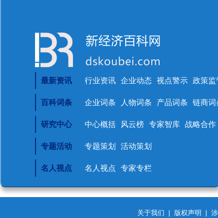
最新资讯
行业资讯
企业动态
视点警示
政策监
百科词条
企业词条
人物词条
产品词条
链商词
研究中心
中心概括
风云榜
专家智库
战略合作
专题活动
专题策划
活动策划
名人视点
名人视点
专家专栏
关于我们
|
版权声明
|
涉