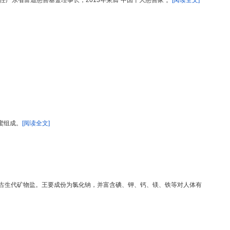
广东省富迪慈善基金理事长，2013年荣膺“中国十大慈善家”。
[阅读全文]
蜜组成。
[阅读全文]
的古生代矿物盐。王要成份为氯化钠，并富含碘、钾、钙、镁、铁等对人体有