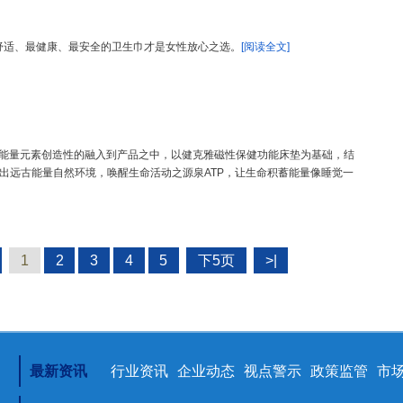
最舒适、最健康、最安全的卫生巾才是女性放心之选。
[阅读全文]
命能量元素创造性的融入到产品之中，以健克雅磁性保健功能床垫为基础，结
出远古能量自然环境，唤醒生命活动之源泉ATP，让生命积蓄能量像睡觉一
1
2
3
4
5
下5页
>|
最新资讯
行业资讯
企业动态
视点警示
政策监管
市