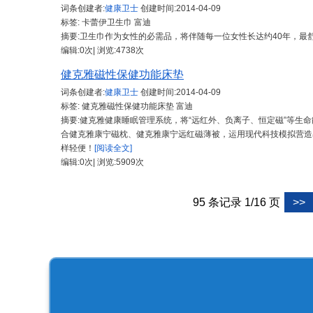
词条创建者:
健康卫士
创建时间:
2014-04-09
标签: 卡蕾伊卫生巾 富迪
摘要:卫生巾作为女性的必需品，将伴随每一位女性长达约40年，
编辑:0次| 浏览:4738次
健克雅磁性保健功能床垫
词条创建者:
健康卫士
创建时间:
2014-04-09
标签: 健克雅磁性保健功能床垫 富迪
摘要:健克雅健康睡眠管理系统，将“远红外、负离子、恒定磁”等生
合健克雅康宁磁枕、健克雅康宁远红磁薄被，运用现代科技模拟营造
样轻便！
[阅读全文]
编辑:0次| 浏览:5909次
95 条记录 1/16 页
>>