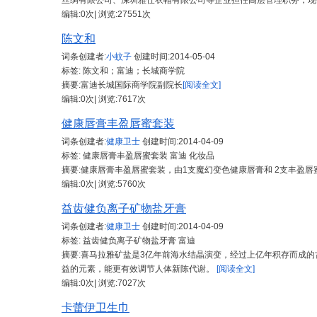
丝绸有限公司、深圳雅仕衣帽有限公司等企业担任高层管理职务，现任
编辑:0次| 浏览:27551次
陈文和
词条创建者:
小蚊子
创建时间:
2014-05-04
标签: 陈文和；富迪；长城商学院
摘要:富迪长城国际商学院副院长
[阅读全文]
编辑:0次| 浏览:7617次
健康唇膏丰盈唇蜜套装
词条创建者:
健康卫士
创建时间:
2014-04-09
标签: 健康唇膏丰盈唇蜜套装 富迪 化妆品
摘要:健康唇膏丰盈唇蜜套装，由1支魔幻变色健康唇膏和 2支丰盈唇
编辑:0次| 浏览:5760次
益齿健负离子矿物盐牙膏
词条创建者:
健康卫士
创建时间:
2014-04-09
标签: 益齿健负离子矿物盐牙膏 富迪
摘要:喜马拉雅矿盐是3亿年前海水结晶演变，经过上亿年积存而成
益的元素，能更有效调节人体新陈代谢。
[阅读全文]
编辑:0次| 浏览:7027次
卡蕾伊卫生巾