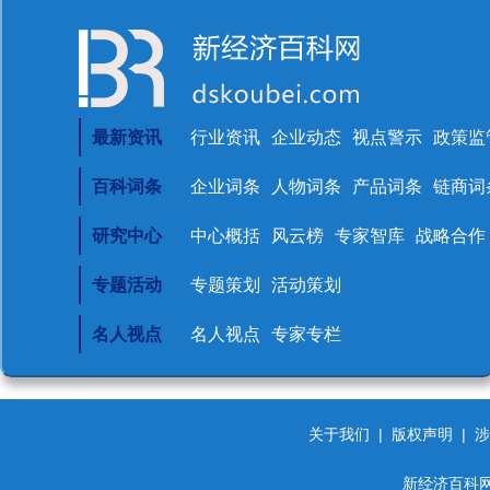
最新资讯
行业资讯
企业动态
视点警示
政策监
百科词条
企业词条
人物词条
产品词条
链商词
研究中心
中心概括
风云榜
专家智库
战略合作
专题活动
专题策划
活动策划
名人视点
名人视点
专家专栏
关于我们
|
版权声明
|
涉
新经济百科网 d