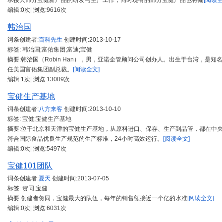
承接大部分宝健新产品的研发与生产工作，同时现有的部分宝健产品也将陆
[阅读全
编辑:0次| 浏览:9616次
韩治国
词条创建者:
百科先生
创建时间:
2013-10-17
标签: 韩治国;富佑集团;富迪;宝健
摘要:韩治国（Robin Han），男，亚诺企管顾问公司创办人。出生于台湾，
任美国富佑集团副总裁。
[阅读全文]
编辑:1次| 浏览:13009次
宝健生产基地
词条创建者:
八方来客
创建时间:
2013-10-10
标签: 宝健;宝健生产基地
摘要:位于北京和天津的宝健生产基地，从原料进口、保存、生产到品管，都在中
符合国际食品优良生产规范的生产标准，24小时高效运行。
[阅读全文]
编辑:0次| 浏览:5497次
宝健101团队
词条创建者:
夏天
创建时间:
2013-07-05
标签: 贺同;宝健
摘要:创建者贺同，宝健最大的队伍，每年的销售额接近一个亿的水准
[阅读全文]
编辑:0次| 浏览:6031次