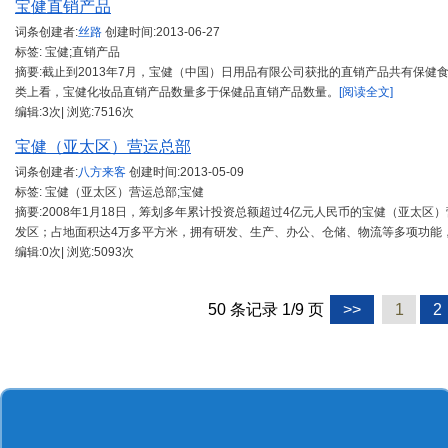
宝健直销产品
词条创建者:
丝路
创建时间:
2013-06-27
标签: 宝健;直销产品
摘要:截止到2013年7月，宝健（中国）日用品有限公司获批的直销产品共有保健
类上看，宝健化妆品直销产品数量多于保健品直销产品数量。
[阅读全文]
编辑:3次| 浏览:7516次
宝健（亚太区）营运总部
词条创建者:
八方来客
创建时间:
2013-05-09
标签: 宝健（亚太区）营运总部;宝健
摘要:2008年1月18日，筹划多年累计投资总额超过4亿元人民币的宝健（亚太
发区；占地面积达4万多平方米，拥有研发、生产、办公、仓储、物流等多项功能
编辑:0次| 浏览:5093次
50 条记录 1/9 页
>>
1
2