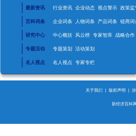
最新资讯
行业资讯
企业动态
视点警示
政策监
百科词条
企业词条
人物词条
产品词条
链商词
研究中心
中心概括
风云榜
专家智库
战略合作
专题活动
专题策划
活动策划
名人视点
名人视点
专家专栏
关于我们
|
版权声明
|
涉
新经济百科网 d