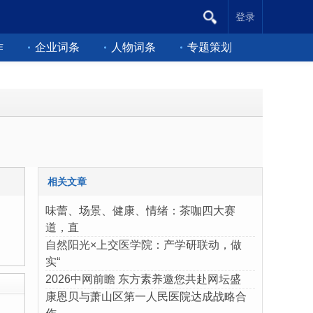
登录
作
企业词条
人物词条
专题策划
相关文章
味蕾、场景、健康、情绪：茶咖四大赛
道，直
自然阳光×上交医学院：产学研联动，做
实“
2026中网前瞻 东方素养邀您共赴网坛盛
康恩贝与萧山区第一人民医院达成战略合