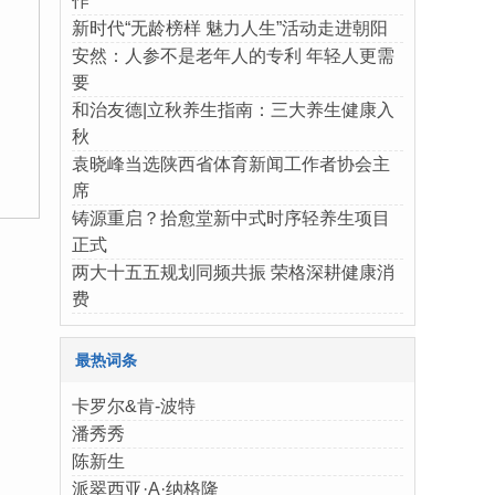
作
新时代“无龄榜样 魅力人生”活动走进朝阳
安然：人参不是老年人的专利 年轻人更需
要
和治友德|立秋养生指南：三大养生健康入
秋
袁晓峰当选陕西省体育新闻工作者协会主
席
铸源重启？拾愈堂新中式时序轻养生项目
正式
两大十五五规划同频共振 荣格深耕健康消
费
最热词条
卡罗尔&肯-波特
潘秀秀
陈新生
派翠西亚·A·纳格隆