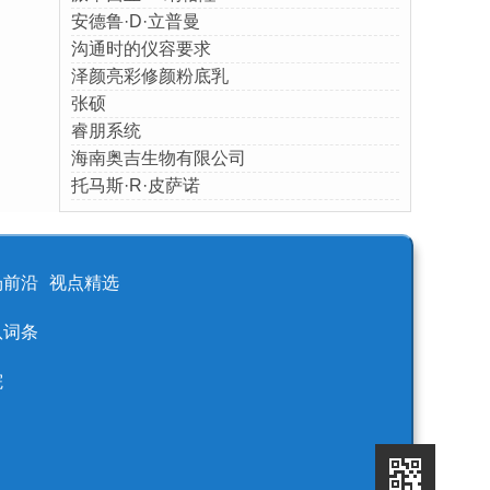
安德鲁·D·立普曼
沟通时的仪容要求
泽颜亮彩修颜粉底乳
张硕
睿朋系统
海南奥吉生物有限公司
托马斯·R·皮萨诺
场前沿
视点精选
队词条
院