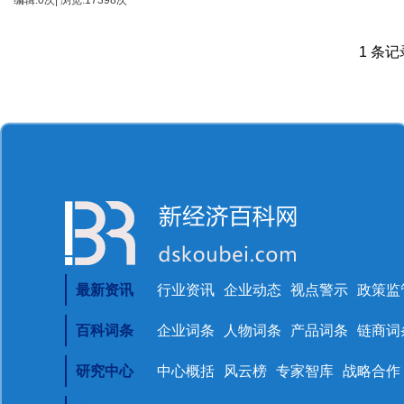
编辑:0次| 浏览:17398次
1 条记录
最新资讯
行业资讯
企业动态
视点警示
政策监
百科词条
企业词条
人物词条
产品词条
链商词
研究中心
中心概括
风云榜
专家智库
战略合作