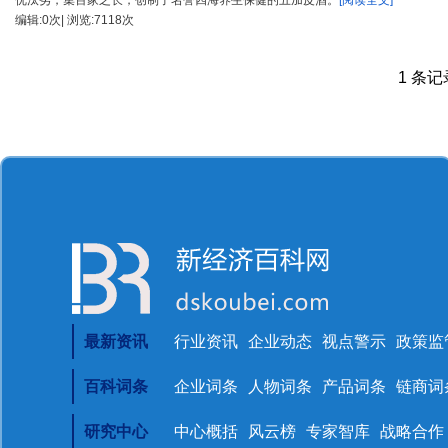
优汰劣，集百家之长，创制了名誉四海养生保健的五加皮酒。
[阅读全文]
编辑:0次| 浏览:7118次
1 条记录
最新资讯
行业资讯
企业动态
视点警示
政策监
百科词条
企业词条
人物词条
产品词条
链商词
研究中心
中心概括
风云榜
专家智库
战略合作