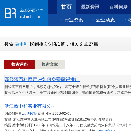
首页
最新资讯
百科词条
行业资讯
企业动态
搜索"
"找到相关词条1篇，相关文章27篇
致中和
搜索词条
搜索文章
新经济百科网用户如何免费获得推广
新经济百科网用户，凡积分超过20分，即可申请在新经济百科网首页“个人事业展示
接扣除您的个人积分。您可以通过继续创建词条、编辑词条等积分途径，积累积分
浙江致中和实业有限公司
词条创建者:
云淡风轻
创建时间:
2013-02-05
标签: 浙江致中和实业有限公司;保健品;保健食品;酒业;龟苓膏;健康食品
摘要:致中和始创于1763年（清乾隆二十八年），由安徽大药商朱仰懋以《中庸》