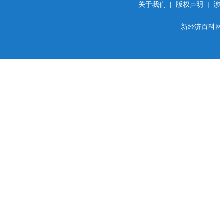
关于我们
|
版权声明
|
涉
新经济百科网 d