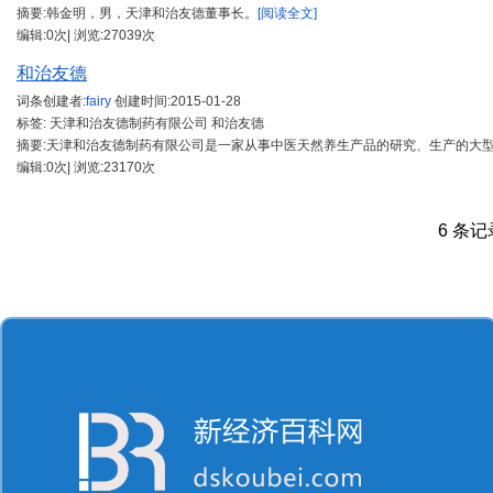
摘要:韩金明，男，天津和治友德董事长。
[阅读全文]
编辑:0次| 浏览:27039次
和治友德
词条创建者:
fairy
创建时间:
2015-01-28
标签: 天津和治友德制药有限公司 和治友德
摘要:天津和治友德制药有限公司是一家从事中医天然养生产品的研究、生产的大
编辑:0次| 浏览:23170次
6 条记录