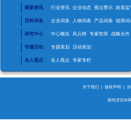
最新资讯
行业资讯
企业动态
视点警示
政策监
百科词条
企业词条
人物词条
产品词条
链商词
研究中心
中心概括
风云榜
专家智库
战略合作
专题活动
专题策划
活动策划
名人视点
名人视点
专家专栏
关于我们
|
版权声明
|
涉
新经济百科网 d