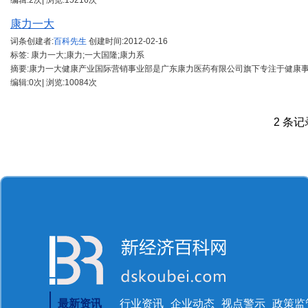
编辑:2次| 浏览:15216次
康力一大
词条创建者:
百科先生
创建时间:
2012-02-16
标签: 康力一大;康力;一大国隆;康力系
摘要:康力一大健康产业国际营销事业部是广东康力医药有限公司旗下专注于健康
编辑:0次| 浏览:10084次
2 条记录
最新资讯
行业资讯
企业动态
视点警示
政策监