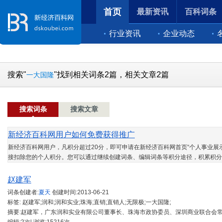
首页
最新资讯
百科词条
行业资讯
企业动态
搜索"
"找到相关词条2篇，相关文章2篇
一大国隆
搜索词条
搜索文章
新经济百科网用户如何免费获得推广
新经济百科网用户，凡积分超过20分，即可申请在新经济百科网首页“个人事业展示
接扣除您的个人积分。您可以通过继续创建词条、编辑词条等积分途径，积累积分
赵建军
词条创建者:
夏天
创建时间:
2013-06-21
标签: 赵建军;润和;润和实业;珠海;直销;直销人;无限极;一大国隆;
摘要:赵建军，广东润和实业有限公司董事长、珠海市政协委员、深圳商业联合会