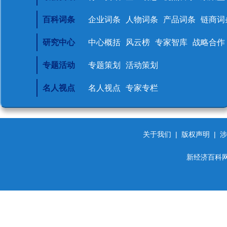
百科词条
企业词条
人物词条
产品词条
链商词
研究中心
中心概括
风云榜
专家智库
战略合作
专题活动
专题策划
活动策划
名人视点
名人视点
专家专栏
关于我们
|
版权声明
|
涉
新经济百科网 d