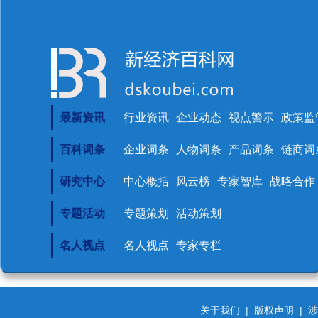
最新资讯
行业资讯
企业动态
视点警示
政策监
百科词条
企业词条
人物词条
产品词条
链商词
研究中心
中心概括
风云榜
专家智库
战略合作
专题活动
专题策划
活动策划
名人视点
名人视点
专家专栏
关于我们
|
版权声明
|
涉