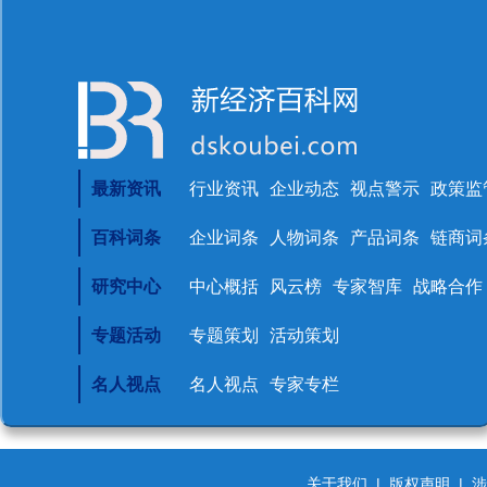
最新资讯
行业资讯
企业动态
视点警示
政策监
百科词条
企业词条
人物词条
产品词条
链商词
研究中心
中心概括
风云榜
专家智库
战略合作
专题活动
专题策划
活动策划
名人视点
名人视点
专家专栏
关于我们
|
版权声明
|
涉