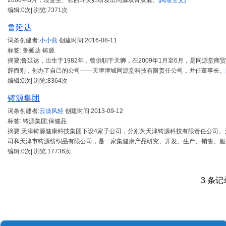
2008年3月，段金生、张丽环夫妇研发出同源双青胶囊。
[阅读全文]
编辑:0次| 浏览:7371次
鲁延达
词条创建者:
小小燕
创建时间:
2016-08-11
标签: 鲁延达 铸源
摘要:鲁延达，出生于1982年，曾供职于天狮，在2009年1月至6月，是同源堂商
辞而别，创办了自己的公司——天津津城同源堂科技有限责任公司，并任董事长。
编辑:0次| 浏览:8364次
铸源集团
词条创建者:
云淡风轻
创建时间:
2013-09-12
标签: 铸源集团;保健品
摘要:天津铸源健康科技集团下设4家子公司，分别为天津铸源科技有限责任公司
司和天津市铸源纺织品有限公司，是一家集健康产品研究、开发、生产、销售、服
编辑:0次| 浏览:17736次
3 条记录