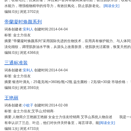
肤，收敛毛孔，抗衰防皱； 库拉索芦荟具有极高保湿功效，锁住肌肤水份，收敛毛
水能力，增强植物精华的传导力，有效抗氧化，防止肌肤老化。
[阅读全文]
编辑:0次| 浏览:3702次
帝蘭凝时焕颜系列
词条创建者:
安利人
创建时间:
2014-04-04
标签: 金士力佳友
摘要:“帝蘭凝时焕颜系列”采用国际先进的生物技术，应用具有修护能力、与人体
淡化细纹，调理肌肤油水平衡，从源头上改善肤质，使肌肤光洁紧致，恢复天然
编辑:0次| 浏览:4366次
三通标准装
词条创建者:
安利人
创建时间:
2014-04-04
标签: 金士力佳友
摘要:银杏叶滴丸：25毫克/粒×360粒/瓶×2瓶 益生菌粉：2克/袋×30袋 市场价格： ￥76
编辑:0次| 浏览:3593次
王艳丽
词条创建者:
小蚊子
创建时间:
2014-02-08
标签: 金士力佳友;艾孚山;经销商·
摘要:人物简介王艳丽王艳丽 女金士力佳友经销商 艾孚山系统人物自述 我是一名
有幸认识了兰总、叶总，他们对伙伴关怀备至，诲言谆谆。能
[阅读全文]
编辑:1次| 浏览:4733次