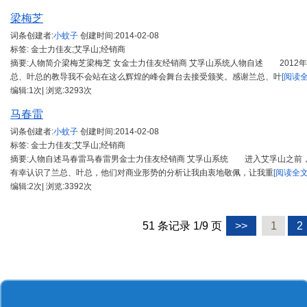
梁梅芝
词条创建者:
小蚊子
创建时间:
2014-02-08
标签: 金士力佳友;艾孚山;经销商
摘要:人物简介梁梅芝梁梅芝 女金士力佳友经销商 艾孚山系统人物自述 2012
总、叶总的教导我不会站在这么辉煌的峰会舞台去接受颁奖。感谢兰总、叶
[阅读全
编辑:1次| 浏览:3293次
马春雷
词条创建者:
小蚊子
创建时间:
2014-02-08
标签: 金士力佳友;艾孚山;经销商
摘要:人物自述马春雷马春雷男金士力佳友经销商 艾孚山系统 进入艾孚山之前，
有幸认识了兰总、叶总，他们对商业形势的分析让我由衷地敬佩，让我重
[阅读全文
编辑:2次| 浏览:3392次
51 条记录 1/9 页
>>
1
2