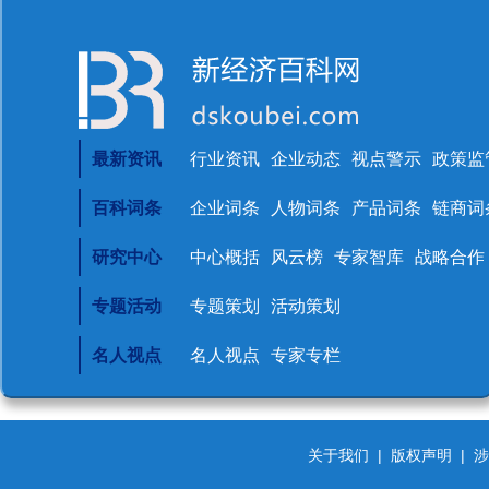
最新资讯
行业资讯
企业动态
视点警示
政策监
百科词条
企业词条
人物词条
产品词条
链商词
研究中心
中心概括
风云榜
专家智库
战略合作
专题活动
专题策划
活动策划
名人视点
名人视点
专家专栏
关于我们
|
版权声明
|
涉