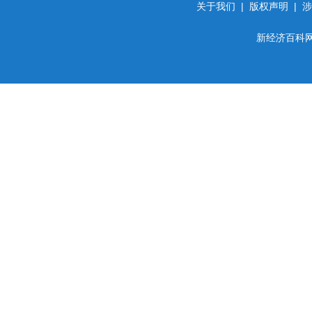
关于我们
|
版权声明
|
涉
新经济百科网 d