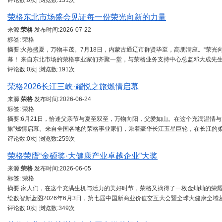
评论数:0次| 浏览数:131次
荣格东北市场盛会见证每一份荣光向新的力量
来源:
荣格
发布时间:
2026-07-22
标签: 荣格
摘要:火热盛夏，万物丰茂。7月18日，内蒙古通辽市群贤毕至，高朋满座。“荣光
幕！ 来自东北市场的荣格事业家们齐聚一堂，与荣格业务支持中心总监邓大成先
评论数:0次| 浏览数:191次
荣格2026长江三峡·耀悦之旅燃情启幕
来源:
荣格
发布时间:
2026-06-24
标签: 荣格
摘要:6月21日，恰逢父亲节与夏至双至，万物向阳，父爱如山。在这个充满温情与
旅”燃情启幕。来自全国各地的荣格事业家们，乘着豪华长江五星巨轮，在长江的
评论数:0次| 浏览数:259次
荣格荣膺“金硕奖·大健康产业卓越企业”大奖
来源:
荣格
发布时间:
2026-06-05
标签: 荣格
摘要:家人们，在这个充满生机与活力的美好时节，荣格又摘得了一枚金灿灿的荣
绘数智新蓝图2026年6月3日，第七届中国新商业价值交互大会暨全球大健康全域
评论数:0次| 浏览数:349次