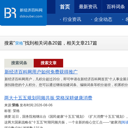
首页
最新资讯
百科词条
行业资讯
企业动态
搜索"
"找到相关词条20篇，相关文章217篇
荣格
搜索词条
搜索文章
新经济百科网用户如何免费获得推广
新经济百科网用户，凡积分超过20分，即可申请在新经济百科网首页“个人事业展示
接扣除您的个人积分。您可以通过继续创建词条、编辑词条等积分途径，积累积分
两大十五五规划同频共振 荣格深耕健康消费
来源:
荣格
发布时间:
2026-08-06
标签: 荣格
摘要:近日，国务院相继出台《国民健康“十五五”规划》《扩大消费“十五五”规划
这两大国家战略在“十五五”时期同频共振，一个全新的核心交汇点——“健康消
[阅