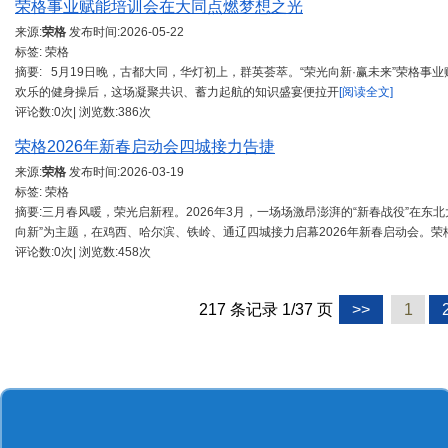
荣格事业赋能培训会在大同点燃梦想之光
来源:
荣格
发布时间:
2026-05-22
标签: 荣格
摘要: 5月19日晚，古都大同，华灯初上，群英荟萃。“荣光向新·赢未来”荣格
欢乐的健身操后，这场凝聚共识、蓄力起航的知识盛宴便拉开
[阅读全文]
评论数:0次| 浏览数:386次
荣格2026年新春启动会四城接力告捷
来源:
荣格
发布时间:
2026-03-19
标签: 荣格
摘要:三月春风暖，荣光启新程。2026年3月，一场场激昂澎湃的“新春战役”在
向新”为主题，在鸡西、哈尔滨、铁岭、通辽四城接力启幕2026年新春启动会。荣
评论数:0次| 浏览数:458次
217 条记录 1/37 页
>>
1