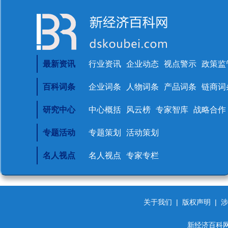
最新资讯
行业资讯
企业动态
视点警示
政策监
百科词条
企业词条
人物词条
产品词条
链商词
研究中心
中心概括
风云榜
专家智库
战略合作
专题活动
专题策划
活动策划
名人视点
名人视点
专家专栏
关于我们
|
版权声明
|
涉
新经济百科网 d