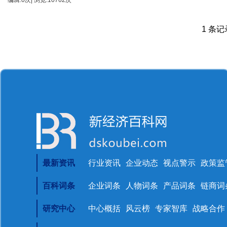
编辑:0次| 浏览:10762次
1 条记录
最新资讯
行业资讯
企业动态
视点警示
政策监
百科词条
企业词条
人物词条
产品词条
链商词
研究中心
中心概括
风云榜
专家智库
战略合作