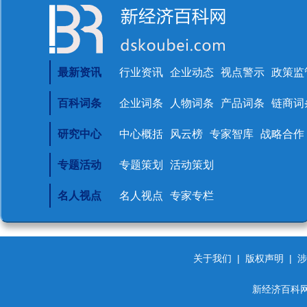
最新资讯
行业资讯
企业动态
视点警示
政策监
百科词条
企业词条
人物词条
产品词条
链商词
研究中心
中心概括
风云榜
专家智库
战略合作
专题活动
专题策划
活动策划
名人视点
名人视点
专家专栏
关于我们
|
版权声明
|
涉
新经济百科网 d