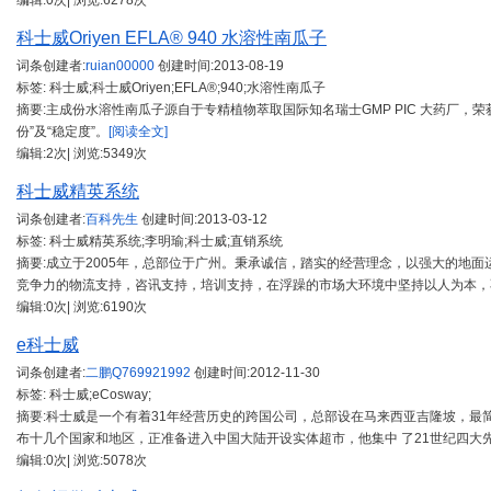
编辑:0次| 浏览:6278次
科士威Oriyen EFLA® 940 水溶性南瓜子
词条创建者:
ruian00000
创建时间:
2013-08-19
标签: 科士威;科士威Oriyen;EFLA®;940;水溶性南瓜子
摘要:主成份水溶性南瓜子源自于专精植物萃取国际知名瑞士GMP PIC 大药厂
份”及“稳定度”。
[阅读全文]
编辑:2次| 浏览:5349次
科士威精英系统
词条创建者:
百科先生
创建时间:
2013-03-12
标签: 科士威精英系统;李明瑜;科士威;直销系统
摘要:成立于2005年，总部位于广州。秉承诚信，踏实的经营理念，以强大的地
竞争力的物流支持，咨讯支持，培训支持，在浮躁的市场大环境中坚持以人为本，
编辑:0次| 浏览:6190次
e科士威
词条创建者:
二鹏Q769921992
创建时间:
2012-11-30
标签: 科士威;eCosway;
摘要:科士威是一个有着31年经营历史的跨国公司，总部设在马来西亚吉隆坡，
布十几个国家和地区，正准备进入中国大陆开设实体超市，他集中 了21世纪四大
编辑:0次| 浏览:5078次