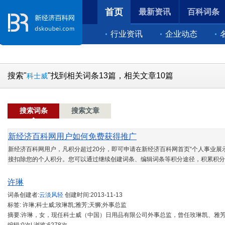
首页
最新资讯
百科词条
行业资讯
企业动态
搜索"
"找到相关词条13篇，相关文章10篇
科士威
搜索词条
搜索文章
新经济百科网用户如何免费获得推广
新经济百科网用户，凡积分超过20分，即可申请在新经济百科网首页“个人事业展示
接扣除您的个人积分。您可以通过继续创建词条、编辑词条等积分途径，积累积分
许琳
词条创建者:
云淡风轻
创建时间:
2013-11-13
标签: 许琳;科士威;玫琳凯;雅芳;天狮;外事总监
摘要:许琳，女，现任科士威（中国）日用品有限公司外事总监，曾任玫琳凯、雅