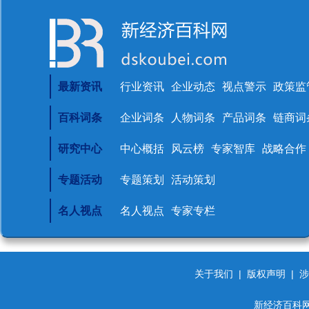
最新资讯
行业资讯
企业动态
视点警示
政策监
百科词条
企业词条
人物词条
产品词条
链商词
研究中心
中心概括
风云榜
专家智库
战略合作
专题活动
专题策划
活动策划
名人视点
名人视点
专家专栏
关于我们
|
版权声明
|
涉
新经济百科网 d