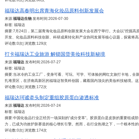
评论数:0次| 浏览数:88次
福瑞达高春明出席青海化妆品原料创新发展会
来源:
福瑞达生物
发布时间:
2026-07-30
标签: 福瑞达
摘要:7月24日，第二届青海化妆品原料创新发展大会在西宁举行。大会以“挖掘高
开发、化妆品原料科技创新、科研成果转化和产业协同发展等核心议题，探索将高
评论数:0次| 浏览数:129次
打卡福瑞达工业旅游 解锁国货美妆科技新秘境
来源:
福瑞达
发布时间:
2026-07-27
标签: 福瑞达
摘要:当冰冷的工业工厂，变身可看、可玩、可学、可体验的网红文旅打卡地，全
扎堆景区，在济南高新区的福瑞达智美科创园，藏着国内顶尖的美妆科技秘境。这
评论数:0次| 浏览数:172次
福瑞达珂谧牵头制定重组胶原蛋白渗透标准
来源:
福瑞达
发布时间:
2026-07-24
标签: 福瑞达
摘要:中国化妆品行业正经历一场深刻的“成分变革”。胶原蛋白是皮肤的重要组成
力，已成为功效护肤赛道的核心增长引擎。然而，在行业热潮之下，一个根本性的
评论数:0次| 浏览数:174次