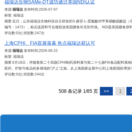
福瑞达生物SAMe-DT成功通过美国NDI认证
来源:
福瑞达
发布时间:
2026-07-07
标签: 福瑞达
摘要:近日，山东福瑞达生物科技自主研发的S-腺苷-L-蛋氨酸对甲苯磺酸硫酸盐（SA
编号：1473），标志该原料可合规投放美国膳食补充剂市场。 NDI是美国膳食原
评论数:0次| 浏览数:247次
上海CPHI、FIA双展落幕 焦点福瑞达获认可
来源:
福瑞达
发布时间:
2026-06-22
标签: 福瑞达
摘要:6月18日，伴随着第二十四届CPHI制药原料展与第二十七届FIA食品配料
医药、护肤与食品的多领域的“沪上”之旅。从上海国家会展中心到上海新国际博览
评论数:0次| 浏览数:244次
508 条记录 1/85 页
>>
1