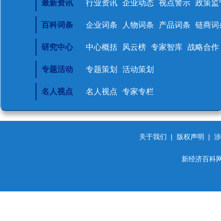
最新资讯
行业资讯
企业动态
视点警示
政策监
百科词条
企业词条
人物词条
产品词条
链商词
研究中心
中心概括
风云榜
专家智库
战略合作
专题活动
专题策划
活动策划
名人视点
名人视点
专家专栏
关于我们
|
版权声明
|
涉
新经济百科网 d