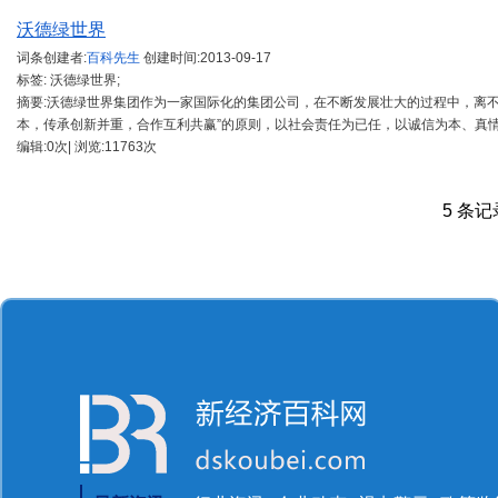
沃德绿世界
词条创建者:
百科先生
创建时间:
2013-09-17
标签: 沃德绿世界;
摘要:沃德绿世界集团作为一家国际化的集团公司，在不断发展壮大的过程中，离
本，传承创新并重，合作互利共赢”的原则，以社会责任为已任，以诚信为本、真
编辑:0次| 浏览:11763次
5 条记录