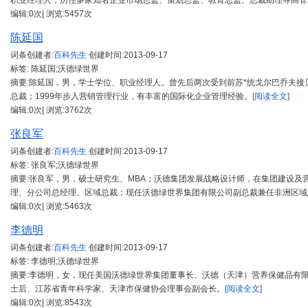
职业经理人，历任多家知名企业市场总监、策划总监、教育总监、总裁助理等高管
编辑:0次| 浏览:5457次
陈延国
词条创建者:
百科先生
创建时间:
2013-09-17
标签: 陈延国;沃德绿世界
摘要:陈延国，男，学士学位、职业经理人。曾先后两次受到前苏*统戈尔巴乔夫
总裁；1999年步入营销管理行业，有丰富的国际化企业管理经验。
[阅读全文]
编辑:0次| 浏览:3762次
张良军
词条创建者:
百科先生
创建时间:
2013-09-17
标签: 张良军;沃德绿世界
摘要:张良军，男，硕士研究生、MBA；沃德集团发展战略设计师，在集团建设
理、分公司总经理、区域总裁；现任沃德绿世界集团有限公司副总裁兼任非洲区域
编辑:0次| 浏览:5463次
李德明
词条创建者:
百科先生
创建时间:
2013-09-17
标签: 李德明;沃德绿世界
摘要:李德明，女，现任美国沃德绿世界集团董事长、沃德（天津）营养保健品有
士后、江苏省青年科学家、天津市保健协会理事会副会长。
[阅读全文]
编辑:0次| 浏览:8543次