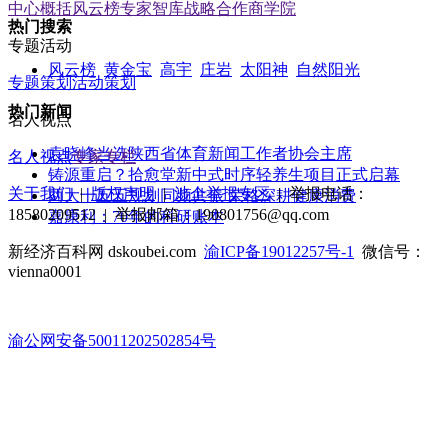
中心概括
风云榜
专家智库
战略合作
商学院
热门搜索
专题活动
风云榜
黄金宝
高宇
庄岩
太阳神
自然阳光
专题策划
活动策划
热门新闻
名人视点
袁晓峰当选陕西省体育新闻工作者协会主席
名人视点
专家专栏
铸源重启？拾愈堂新中式时序轻养生项目正式启幕
关于我们
|
版权声明
|
涉企举报专区
| 举报电话：
两大十五五规划同频共振 荣格深耕健康消费
18580209512 | 举报邮箱：190801756@qq.com
嘉康利：70年的科研账本
新经济百科网 dskoubei.com
渝ICP备19012257号-1
微信号：
vienna0001
渝公网安备50011202502854号