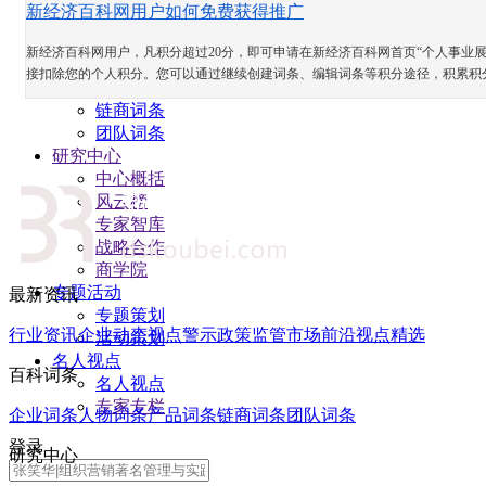
新经济百科网用户如何免费获得推广
百科词条
企业词条
新经济百科网用户，凡积分超过20分，即可申请在新经济百科网首页“个人事业展
人物词条
接扣除您的个人积分。您可以通过继续创建词条、编辑词条等积分途径，积累积
产品词条
链商词条
团队词条
研究中心
中心概括
风云榜
专家智库
战略合作
商学院
专题活动
最新资讯
专题策划
行业资讯
企业动态
视点警示
政策监管
市场前沿
视点精选
活动策划
名人视点
百科词条
名人视点
专家专栏
企业词条
人物词条
产品词条
链商词条
团队词条
登录
研究中心