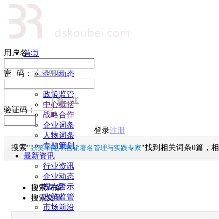
用户名：
首页
行业资讯
密
--
码：
忘记密码
企业动态
名人视点
政策监管
换一张
中心概括
验证码：
战略合作
企业词条
登录
注册
人物词条
专题策划
搜索"
"找到相关词条0篇，相
张笑华|组织营销著名管理与实践专家
最新资讯
行业资讯
企业动态
视点警示
搜索词条
政策监管
搜索文章
市场前沿
视点精选