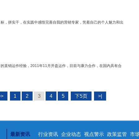
目标，拼实干，在实践中感悟完善自我的营销专家，凭着自己的个人魅力和出
的直销运作经验，2011年11月开盘运作，目前与康力合作，在国内具有合
>>
1
2
3
4
5
下5页
>|
最新资讯
行业资讯
企业动态
视点警示
政策监管
市