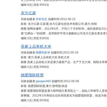
女士的幸运号码，团队背后有10年直销营销经验和8年企业管理经验
编辑:0次| 浏览:4502次
东方亿家
词条创建者:
百科先生
创建时间:
2012-06-12
标签: 东方亿家;亿富通;东方亿家信息技术有限公司;康力;传销
摘要:据网友爆料，2012年6月，不到三个月的时间，疯狂敛财近2
着“五网合一”的招牌，高举陈怀宇伟大旗帜的公司东方亿家在青岛李
编辑:3次| 浏览:8160次
吾家上品有机大米
词条创建者:
我爱吃虾米
创建时间:
2012-05-16
标签: 康力;吾家上品有机大米;有机大米
摘要:吾家上品有机大米是康力最新产品，生产于北大湖、朝阳水库
编辑:1次| 浏览:5068次
德爱国际联盟
词条创建者:
gaogao460
创建时间:
2012-05-08
标签: 德爱国际联盟;康力;致明德;徐波
摘要:德爱国际联盟是康力致明德主要系统之一，创始人和领导人是徐
新整顿。2012年3月将组合后的系统更名为德爱国际联盟，徐波为
编辑:1次| 浏览:6539次