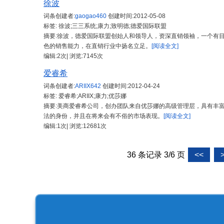
徐波
词条创建者:
gaogao460
创建时间:
2012-05-08
标签: 徐波;三三系统;康力;致明德;德爱国际联盟
摘要:徐波，德爱国际联盟创始人和领导人，资深直销领袖，一个有
色的销售能力，在直销行业中扬名立足。
[阅读全文]
编辑:2次| 浏览:7145次
爱睿希
词条创建者:
ARIIX642
创建时间:
2012-04-24
标签: 爱睿希;ARIIX;康力;优莎娜
摘要:美商爱睿希公司，创办团队来自优莎娜的高级管理层，具有丰富
法的身份，并且在将来会有不俗的市场表现。
[阅读全文]
编辑:1次| 浏览:12681次
36 条记录 3/6 页
<<