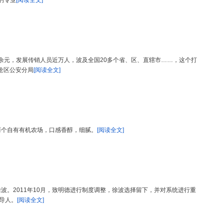
的专业
[阅读全文]
亿余元，发展传销人员近万人，波及全国20多个省、区、直辖市……，这个打
沧区公安分局
[阅读全文]
两个自有有机农场，口感香醇，细腻。
[阅读全文]
波。2011年10月，致明德进行制度调整，徐波选择留下，并对系统进行重
领导人。
[阅读全文]