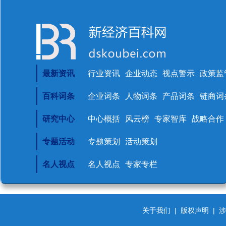
最新资讯
行业资讯
企业动态
视点警示
政策监
百科词条
企业词条
人物词条
产品词条
链商词
研究中心
中心概括
风云榜
专家智库
战略合作
专题活动
专题策划
活动策划
名人视点
名人视点
专家专栏
关于我们
|
版权声明
|
涉