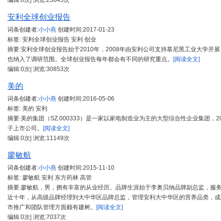
编辑:0次| 浏览:23645次
安利全球创业报告
词条创建者:
小小燕
创建时间:
2017-01-23
标签: 安利全球创业报告 安利 创业
摘要:安利全球创业报告始于2010年，2008年由安利公司支持慕尼黑工业大学开展
也纳入了调研范围。全球创业报告每年都会有不同的研究重点。
[阅读全文]
编辑:0次| 浏览:30853次
美的
词条创建者:
小小燕
创建时间:
2016-05-06
标签: 美的 安利
摘要:美的集团（SZ.000333）是一家以家电制造业为主的大型综合性企业集团，
子上市公司。
[阅读全文]
编辑:0次| 浏览:11149次
廖敏航
词条创建者:
小小燕
创建时间:
2015-11-10
标签: 廖敏航 安利 东方药林 高管
摘要:廖敏航，男，拥有丰富的从业经历。品牌生涯始于李奥贝纳品牌副总监，服
近十年，从高级品牌经理到大中华区品牌总监，管理安利大中华区的营养品类，成
市推广和团队管理方面颇有建树。
[阅读全文]
编辑:0次| 浏览:7037次