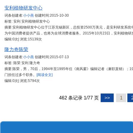
安利植物研发中心
词条创建者:
小小燕
创建时间:
2015-10-30
标签: 安利 安利植物研发中心
摘要:安利植物研发中心位于江苏无锡新区，总投资2500万美元，是安利研发系
为中国消费者提供产品，也将为全球消费者服务。2015年10月23日，安利植物
编辑:0次| 浏览:15139次
隆力奇陈荣
词条创建者:
小小燕
创建时间:
2015-07-13
标签: 陈荣 安利 隆力奇
摘要:陈荣，男，70后，1994年至1995年任《南风窗》编辑记者（兼职直销）；1
门担任过多个职务。
[阅读全文]
编辑:0次| 浏览:5794次
462 条记录 1/77 页
>>
1