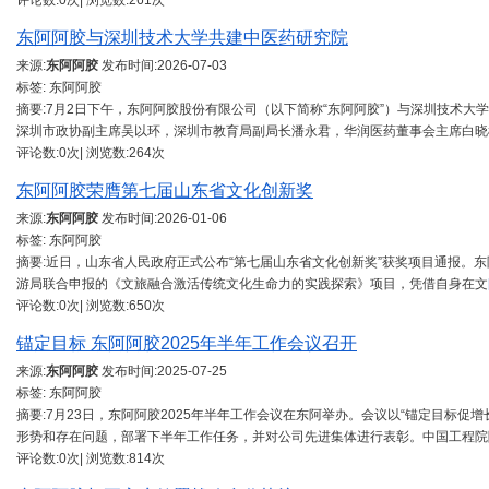
评论数:0次| 浏览数:261次
东阿阿胶与深圳技术大学共建中医药研究院
来源:
东阿阿胶
发布时间:
2026-07-03
标签: 东阿阿胶
摘要:7月2日下午，东阿阿胶股份有限公司（以下简称“东阿阿胶”）与深圳技术大
深圳市政协副主席吴以环，深圳市教育局副局长潘永君，华润医药董事会主席白晓
评论数:0次| 浏览数:264次
东阿阿胶荣膺第七届山东省文化创新奖
来源:
东阿阿胶
发布时间:
2026-01-06
标签: 东阿阿胶
摘要:近日，山东省人民政府正式公布“第七届山东省文化创新奖”获奖项目通报。东
游局联合申报的《文旅融合激活传统文化生命力的实践探索》项目，凭借自身在文
评论数:0次| 浏览数:650次
锚定目标 东阿阿胶2025年半年工作会议召开
来源:
东阿阿胶
发布时间:
2025-07-25
标签: 东阿阿胶
摘要:7月23日，东阿阿胶2025年半年工作会议在东阿举办。会议以“锚定目标促
形势和存在问题，部署下半年工作任务，并对公司先进集体进行表彰。中国工程院
评论数:0次| 浏览数:814次