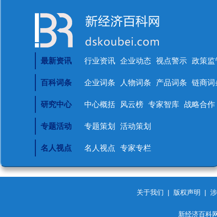
最新资讯
行业资讯
企业动态
视点警示
政策监
百科词条
企业词条
人物词条
产品词条
链商词
研究中心
中心概括
风云榜
专家智库
战略合作
专题活动
专题策划
活动策划
名人视点
名人视点
专家专栏
关于我们
|
版权声明
|
涉
新经济百科网 d