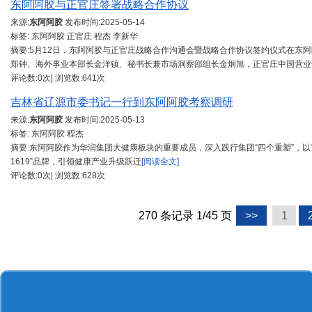
东阿阿胶与正官庄签署战略合作协议
来源:
东阿阿胶
发布时间:
2025-05-14
标签: 东阿阿胶 正官庄 程杰 李新华
摘要:5月12日，东阿阿胶与正官庄战略合作沟通会暨战略合作协议签约仪式在东
郑钟、海外事业本部长金洋镇、秘书长兼市场洞察部组长金炯旭，正官庄中国营业
评论数:0次| 浏览数:641次
吉林省辽源市委书记一行到东阿阿胶考察调研
来源:
东阿阿胶
发布时间:
2025-05-13
标签: 东阿阿胶 程杰
摘要:东阿阿胶作为华润集团大健康板块的重要成员，深入践行集团“四个重塑”，以“
1619”品牌，引领健康产业升级跃迁
[阅读全文]
评论数:0次| 浏览数:628次
270 条记录 1/45 页
>>
1